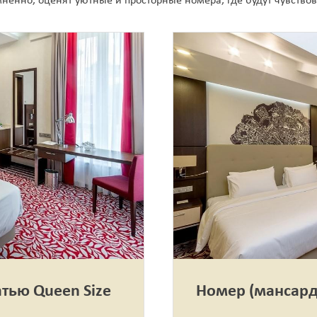
ненно, оценят уютные и просторные номера, где будут чувствов
тью Queen Size
Номер (мансард