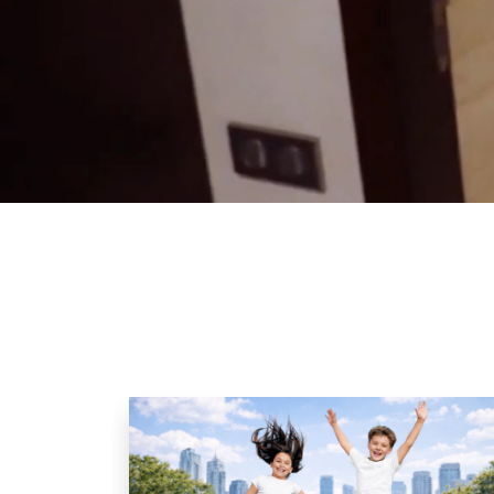
Ресторан с национальной
кухней
Конференц-залы
для проведения мероприятий
Спа комплекс с бассейном
Собственная парковка