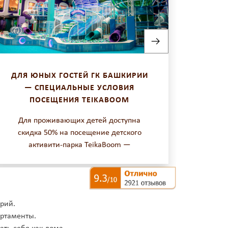
ДЛЯ ЮНЫХ ГОСТЕЙ ГК БАШКИРИИ
«ОТ
— СПЕЦИАЛЬНЫЕ УСЛОВИЯ
БЕСП
ПОСЕЩЕНИЯ TEIKABOOM
Для проживающих детей доступна
С 1 и
скидка 50% на посещение детского
года с
активити-парка TeikaBoom —
«Баш
пространства для семейного отдыха и
каждо
развлечений. Скидка действует в будние
б
дни. TeikaBoom — современное
пространство для семейного отдыха, где
рий.
предусмотрены развлечения и
артаменты.
активности для детей разного возраста.