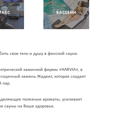
ТНЕС
БАССЕЙН
ить свое тело и душу в финской сауне.
лектрической каминкой фирмы «HARVIA», в
агоценный камень Жадеит, которая создает
 пар.
ыделяющее полезные ароматы, усиливает
ие сауны на Ваше здоровье.