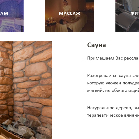
МАМ
МАССАЖ
ФИ
Сауна
Приглашаем Вас расслаб
Разогревается сауна э
которую уложен полудр
мягкий, не обжигающий
Натуральное дерево, в
терапевтическое влиян