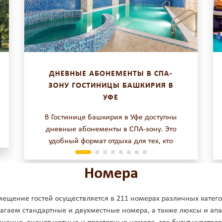
ДНЕВНЫЕ АБОНЕМЕНТЫ В СПА-
ЗОНУ ГОСТИНИЦЫ БАШКИРИЯ В
УФЕ
В Гостинице Башкирия в Уфе доступны
дневные абонементы в СПА-зону. Это
удобный формат отдыха для тех, кто
хочет расслабиться и восстановить силы
без проживания. Посещение возможно
Номера
ежедневно с 06:00 до 18:00. 2 часа
отдыха — хоть каждый день
мещение гостей осуществляется в 211 номерах различных катего
гаем стандартные и двухместные номера, а также люксы и ап