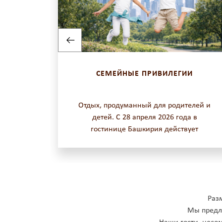
АМ
СЕМЕЙНЫЕ ПРИВИЛЕГИИ
150 тыс.
Отдых, продуманный для родителей и
живание
детей. С 28 апреля 2026 года в
льном
гостинице Башкирия действует
завтрак
специальное предложение для Гостей,
х —
путешествующих с детьми.
ние для
ать
Раз
Мы предла