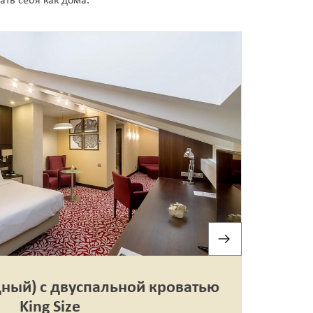
ать себя как дома.
На территории парка работают игровые
зоны и аттракционы с безлимитным
посещением, а сопровождающие
взрослые проходят бесплатно […]
ный) с двуспальной кроватью
King Size