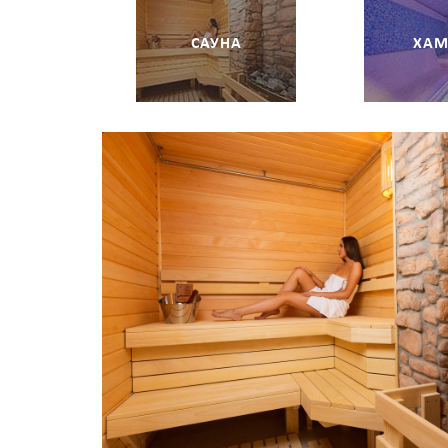
САУНА
ХА