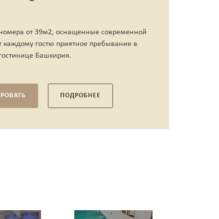
Ком
м2 
 номера от 39м2, оснащенные современной
т каждому гостю приятное пребывание в
гостинице Башкирия.
РОВАТЬ
ПОДРОБНЕЕ