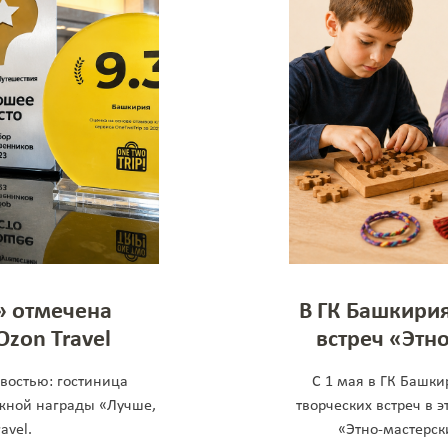
» отмечена
В ГК Башкирия
zon Travel
встреч «Этн
востью: гостиница
С 1 мая в ГК Башк
жной награды «Лучше,
творческих встреч в
avel.
«Этно-мастерск